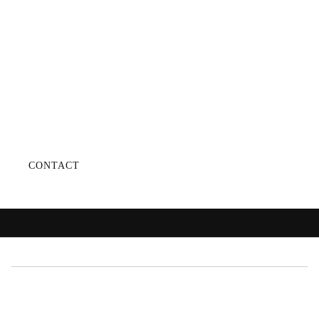
amet consectetur
adipiscing elit ut sed
mauris ut id aliquet
augue.
CONTACT